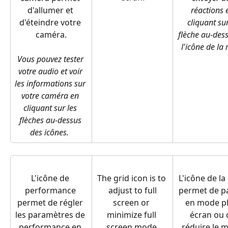
d'allumer et 
réactions 
d'éteindre votre 
cliquant sur
caméra.
flèche au-dess
l'icône de la
Vous pouvez tester 
votre audio et voir 
les informations sur 
votre caméra en 
cliquant sur les 
flèches au-dessus 
des icônes.  
L'icône de 
The grid icon is to 
L'icône de la 
performance 
 adjust to full 
permet de pa
permet de régler 
screen or 
en mode pl
les paramètres de 
minimize full 
écran ou 
performance en 
screen mode.
réduire le 