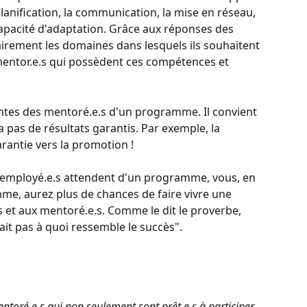
 planification, la communication, la mise en réseau, 
 capacité d'adaptation. Grâce aux réponses des 
airement les domaines dans lesquels ils souhaitent 
 mentor.e.s qui possèdent ces compétences et 
tentes des mentoré.e.s d'un programme. Il convient 
a pas de résultats garantis. Par exemple, la 
arantie vers la promotion ! 
employé.e.s attendent d'un programme, vous, en 
me, aurez plus de chances de faire vivre une 
s et aux mentoré.e.s. Comme le dit le proverbe, 
ait pas à quoi ressemble le succès".
ntoré.e.s qui non seulement sont prêt.e.s à participer 